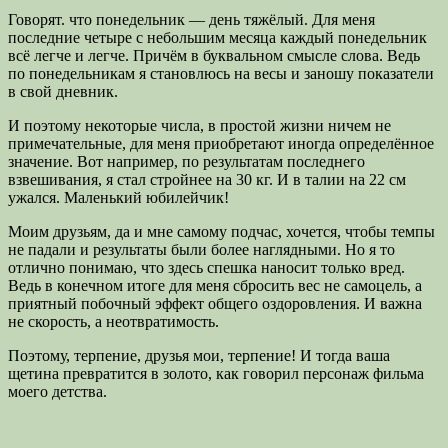
Говорят. что понедельник — день тяжёлый. Для меня
последние четыре с небольшим месяца каждый понедельник
всё легче и легче. Причём в буквальном смысле слова. Ведь
по понедельникам я становлюсь на весы и заношу показатели
в свой дневник.
И поэтому некоторые числа, в простой жизни ничем не
примечательные, для меня приобретают иногда определённое
значение. Вот например, по результатам последнего
взвешивания, я стал стройнее на 30 кг. И в талии на 22 см
ужался. Маленький юбилейчик!
Моим друзьям, да и мне самому подчас, хочется, чтобы темпы
не падали и результаты были более наглядными. Но я то
отлично понимаю, что здесь спешка наносит только вред.
Ведь в конечном итоге для меня сбросить вес не самоцель, а
приятный побочный эффект общего оздоровления. И важна
не скорость, а неотвратимость.
Поэтому, терпение, друзья мои, терпение! И тогда ваша
щетина превратится в золото, как говорил персонаж фильма
моего детства.