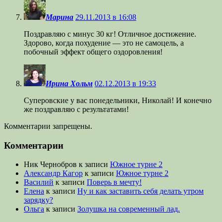
Марина
29.11.2013 в 16:08
Поздравляю с минус 30 кг! Отличное достижение.
Здорово, когда похудение — это не самоцель, а
побочный эффект общего оздоровления!
Ирина Хольм
02.12.2013 в 19:33
Суперовские у вас понедельники, Николай! И конечно
же поздравляю с результатами!
Комментарии запрещены.
Комментарии
Ник Чернобров
к записи
Южное турне 2
Александр Кагор
к записи
Южное турне 2
Василий
к записи
Поверь в мечту!
Елена
к записи
Ну и как заставить себя делать утром
зарядку?
Ольга
к записи
Золушка на современный лад.