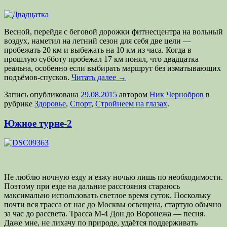
Весной, перейдя с беговой дорожки фитнесцентра на вольный
воздух, наметил на летний сезон для себя две цели —
пробежать 20 км и выбежать на 10 км из часа. Когда в
прошлую субботу пробежал 17 км понял, что двадцатка
реальна, особенно если выбирать маршрут без изматывающих
подъёмов-спусков.
Читать далее
→
Запись опубликована
29.08.2015
автором
Ник Чернобров
в
рубрике
Здоровье
,
Спорт
,
Стройнеем на глазах
.
Южное турне-2
Не люблю ночную езду и езжу ночью лишь по необходимости.
Поэтому при езде на дальние расстояния стараюсь
максимально использовать светлое время суток. Поскольку
почти вся трасса от нас до Москвы освещена, стартую обычно
за час до рассвета. Трасса М-4 Дон до Воронежа — песня.
Даже мне, не лихачу по природе, удаётся поддерживать