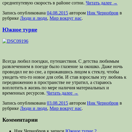
среднепутевую скорость в районе сотни.
Читать далее
→
Запись опубликована
04.08.2015
автором
Ник Чернобров
в
рубрике
Люди и люди
,
Мир вокруг нас
.
Южное турне
Всегда любил поездки, путешествия. С детства любимым
развлечением в поезде было глазение за окошко. Даже ночь
проводил не во сне, а прижавшись лицом к стеклу, чтобы
увидеть что-то новое для себя. И став взрослым эту любовь к
передвижению в пространстве не утратил, а стараюсь
воплотить в жизнь по мере наличия материальных и
временных ресурсов.
Читать далее
→
Запись опубликована
03.08.2015
автором
Ник Чернобров
в
рубрике
Люди и люди
,
Мир вокруг нас
.
Комментарии
Ник Чернобров
к записи
Южное турне 2