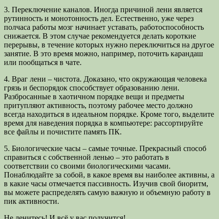
3. Переключение каналов. Иногда причиной лени является
рутинность и монотонность дел. Естественно, уже через
полчаса работы мозг начинает уставать, работоспособность
снижается. В этом случае рекомендуется делать короткие
перерывы, в течение которых нужно переключиться на другое
занятие. В это время можно, например, поточить карандаш
или пообщаться в чате.
4. Враг лени – чистота. Доказано, что окружающая человека
грязь и беспорядок способствует образованию лени.
Разбросанные в хаотичном порядке вещи и предметы
притупляют активность, поэтому рабочее место должно
всегда находиться в идеальном порядке. Кроме того, выделите
время для наведения порядка в компьютере: рассортируйте
все файлы и почистите память ПК.
5. Биологические часы – самые точные. Прекрасный способ
справиться с собственной ленью – это работать в
соответствии со своими биологическими часами.
Понаблюдайте за собой, в какое время вы наиболее активны, а
в какие часы отмечается пассивность. Изучив свой биоритм,
вы можете распределять самую важную и объемную работу в
пик активности.
Не ленитесь! И всё у вас получится!