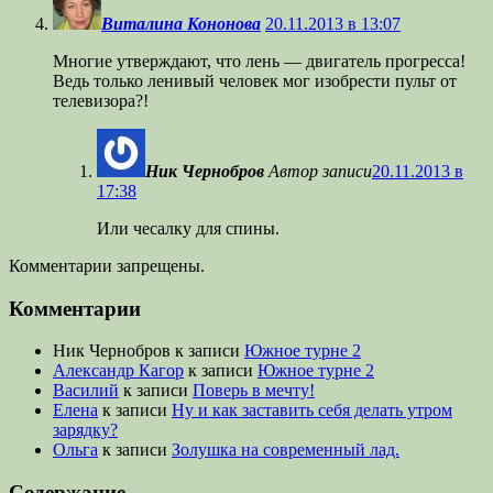
Виталина Кононова
20.11.2013 в 13:07
Многие утверждают, что лень — двигатель прогресса!
Ведь только ленивый человек мог изобрести пульт от
телевизора?!
Ник Чернобров
Автор записи
20.11.2013 в
17:38
Или чесалку для спины.
Комментарии запрещены.
Комментарии
Ник Чернобров
к записи
Южное турне 2
Александр Кагор
к записи
Южное турне 2
Василий
к записи
Поверь в мечту!
Елена
к записи
Ну и как заставить себя делать утром
зарядку?
Ольга
к записи
Золушка на современный лад.
Содержание