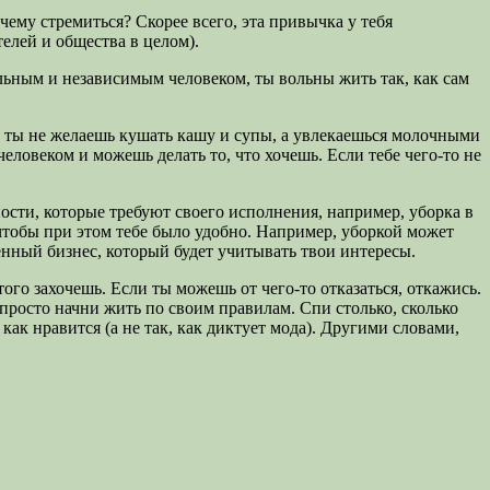
 чему стремиться? Скорее всего, эта привычка у тебя
телей и общества в целом).
ельным и независимым человеком, ты вольны жить так, как сам
, ты не желаешь кушать кашу и супы, а увлекаешься молочными
ловеком и можешь делать то, что хочешь. Если тебе чего-то не
нности, которые требуют своего исполнения, например, уборка в
 чтобы при этом тебе было удобно. Например, уборкой может
венный бизнес, который будет учитывать твои интересы.
ого захочешь. Если ты можешь от чего-то отказаться, откажись.
и просто начни жить по своим правилам. Спи столько, сколько
, как нравится (а не так, как диктует мода). Другими словами,