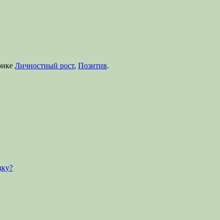
рике
Личностный рост
,
Позитив
.
дку?