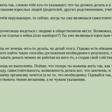
ть так, словно тебе кто-то указывает, что ты должен делать и к
желаниям взрослых людей (родителей, других родственников, учи
 тебя окружающие, то сейчас, когда ты уже являешься самостоят
едпочитаешь видеться с людьми в общественном месте. Возможно
 не платья и юбки.(или наоборот?) Ты уже являешься взрослым че
ты не хочешь чего-то делать, не делай этого. Однако есть обяза
ожете найти такие способы достижения необходимого результата,
ывать деньги можно не работая на кого-то, а создав свой собст
жешь не выполнять. Пойми, что теперь ты можешь жить так, как т
оду, самостоятельность, возможность делать все, что захочешь, 
вашему организму хочется (а не то, что необходимо). Одевайся так
тствовать твоим желаниям, а не чужим указаниям.