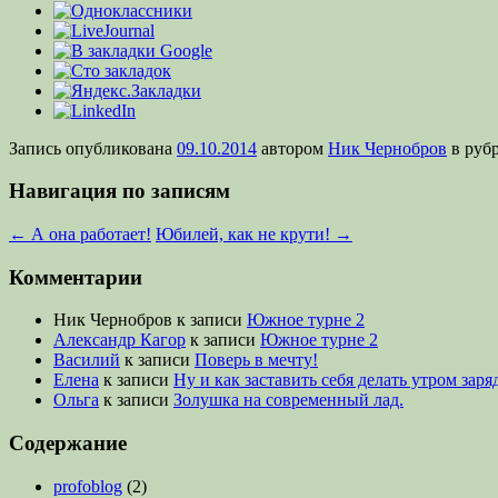
Запись опубликована
09.10.2014
автором
Ник Чернобров
в руб
Навигация по записям
←
А она работает!
Юбилей, как не крути!
→
Комментарии
Ник Чернобров
к записи
Южное турне 2
Александр Кагор
к записи
Южное турне 2
Василий
к записи
Поверь в мечту!
Елена
к записи
Ну и как заставить себя делать утром заря
Ольга
к записи
Золушка на современный лад.
Содержание
profoblog
(2)