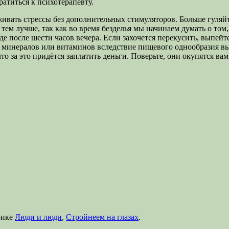
атиться к психотерапевту.
ивать стрессы без дополнительных стимуляторов. Больше гуляйте
 тем лучше, так как во время безделья мы начинаем думать о то
еде после шести часов вечера. Если захочется перекусить, выпейт
х минералов или витаминов вследствие пищевого однообразия в
что за это придётся заплатить деньги. Поверьте, они окупятся вам
рике
Люди и люди
,
Стройнеем на глазах
.