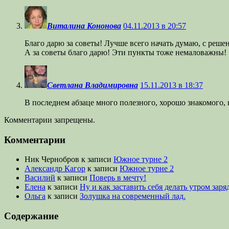
Виталина Кононова
04.11.2013 в 20:57
Благо дарю за советы! Лучше всего начать думаю, с реш
А за советы благо дарю! Эти пункты тоже немаловажны!
Светлана Владимировна
15.11.2013 в 18:37
В последнем абзаце много полезного, хорошо знакомого, 
Комментарии запрещены.
Комментарии
Ник Чернобров
к записи
Южное турне 2
Александр Кагор
к записи
Южное турне 2
Василий
к записи
Поверь в мечту!
Елена
к записи
Ну и как заставить себя делать утром заря
Ольга
к записи
Золушка на современный лад.
Содержание