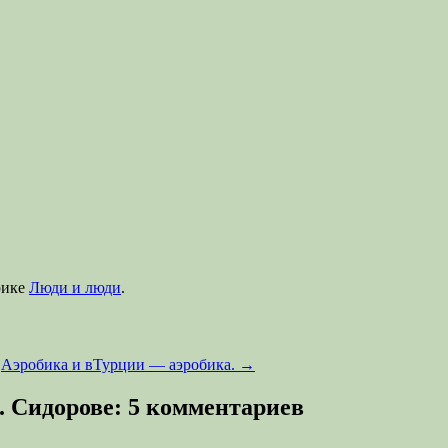
рике
Люди и люди
.
Аэробика и вТурции — аэробика.
→
. Сидорове
: 5 комментариев