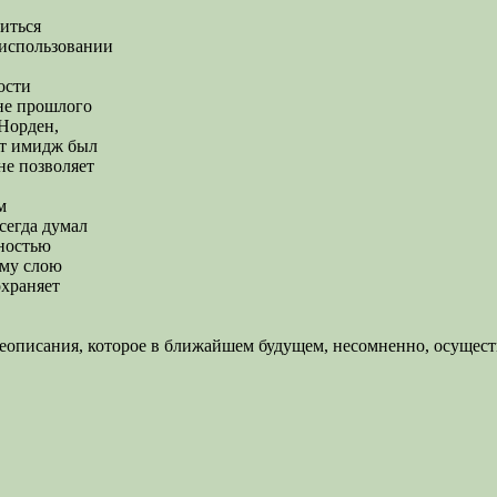
иться
б использовании
ости
не прошлого
 Норден,
от имидж был
не позволяет
м
сегда думал
бностью
ому слою
охраняет
описания, которое в ближайшем будущем, несомненно, осуществ