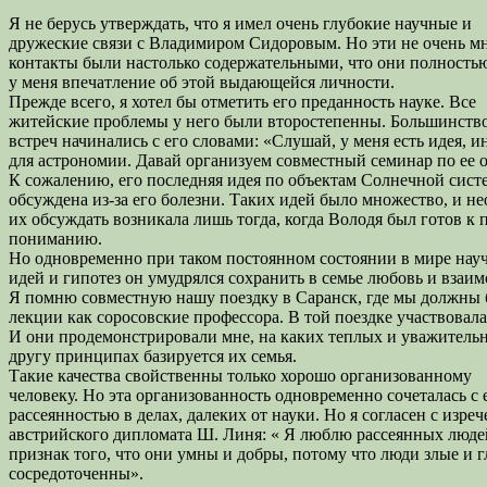
Я не берусь утверждать, что я имел очень глубокие научные и
дружеские связи с Владимиром Сидоровым. Но эти не очень 
контакты были настолько содержательными, что они полность
у меня впечатление об этой выдающейся личности.
Прежде всего, я хотел бы отметить его преданность науке. Все
житейские проблемы у него были второстепенны. Большинств
встреч начинались с его словами: «Слушай, у меня есть идея, и
для астрономии. Давай организуем совместный семинар по ее
К сожалению, его последняя идея по объектам Солнечной сист
обсуждена из-за его болезни. Таких идей было множество, и н
их обсуждать возникала лишь тогда, когда Володя был готов к 
пониманию.
Но одновременно при таком постоянном состоянии в мире нау
идей и гипотез он умудрялся сохранить в семье любовь и взаи
Я помню совместную нашу поездку в Саранск, где мы должны 
лекции как соросовские профессора. В той поездке участвовала
И они продемонстрировали мне, на каких теплых и уважительн
другу принципах базируется их семья.
Такие качества свойственны только хорошо организованному
человеку. Но эта организованность одновременно сочеталась с
рассеянностью в делах, далеких от науки. Но я согласен с изре
австрийского дипломата Ш. Линя: « Я люблю рассеянных люде
признак того, что они умны и добры, потому что люди злые и г
сосредоточенны».