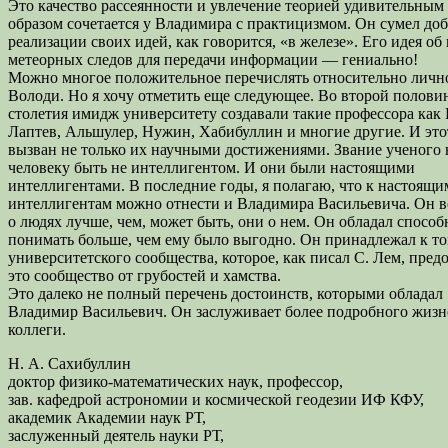
Это качество рассеянности и увлечение теорией удивительным
образом сочетается у Владимира с практицизмом. Он сумел доб
реализации своих идей, как говорится, «в железе». Его идея о
метеорных следов для передачи информации — гениально!
Можно многое положительное перечислять относительно личн
Володи. Но я хочу отметить еще следующее. Во второй полови
столетия имидж университету создавали такие профессора как
Лаптев, Альшулер, Нужин, Хабибуллин и многие другие. И эт
вызван не только их научными достижениями. Звание ученого 
человеку быть не интеллигентом. И они были настоящими
интеллигентами. В последние годы, я полагаю, что к настоящи
интеллигентам можно отнести и Владимира Васильевича. Он в
о людях лучше, чем, может быть, они о нем. Он обладал спосо
понимать больше, чем ему было выгодно. Он принадлежал к т
университетского сообщества, которое, как писал С. Лем, пред
это сообщество от грубостей и хамства.
Это далеко не полный перечень достоинств, которыми обладал
Владимир Васильевич. Он заслуживает более подробного жизне
коллеги.
Н. А. Сахибуллин
доктор физико-математических наук, профессор,
зав. кафедрой астрономии и космической геодезии ИФ КФУ,
академик Академии наук РТ,
заслуженный деятель науки РТ,