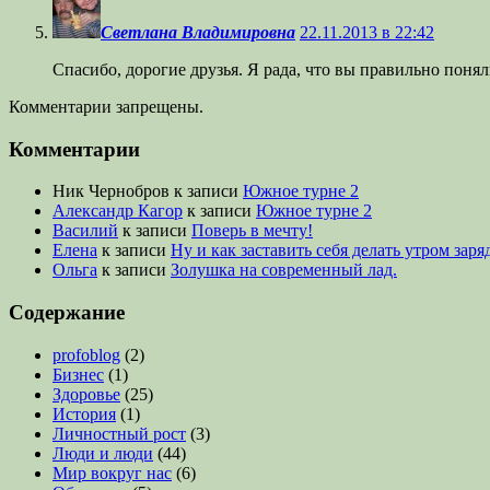
Светлана Владимировна
22.11.2013 в 22:42
Спасибо, дорогие друзья. Я рада, что вы правильно понял
Комментарии запрещены.
Комментарии
Ник Чернобров
к записи
Южное турне 2
Александр Кагор
к записи
Южное турне 2
Василий
к записи
Поверь в мечту!
Елена
к записи
Ну и как заставить себя делать утром заря
Ольга
к записи
Золушка на современный лад.
Содержание
profoblog
(2)
Бизнес
(1)
Здоровье
(25)
История
(1)
Личностный рост
(3)
Люди и люди
(44)
Мир вокруг нас
(6)