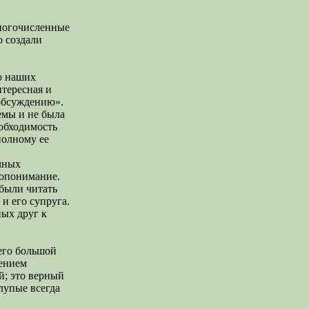
многочисленные
ю создали
о наших
нтересная и
 обсуждению».
емы и не была
еобходимость
полному ее
чных
мопонимание.
были читать
 и его супруга.
ых друг к
 его большой
чением
й; это верный
лупые всегда